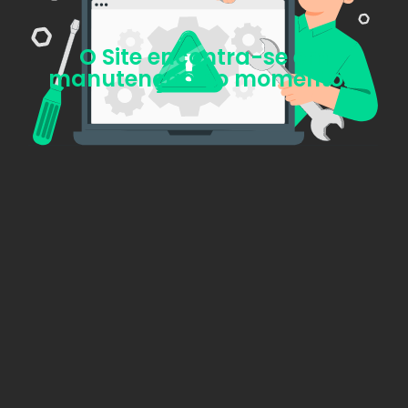
O Site encontra-se em
manutenção no momento...