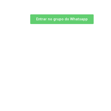
interagir com a galera do ramo.
Entrar no grupo do Whatsapp
Nos Vemos em Breve!
Seu Consultor Óptico.