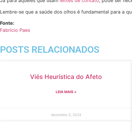
Já para aqueles que usam
lentes de contato
, pode ser nec
Lembre-se que a saúde dos olhos é fundamental para a qu
Fonte:
Fabrício Paes
POSTS RELACIONADOS
Viés Heurística do Afeto
LEIA MAIS »
dezembro 3, 2024