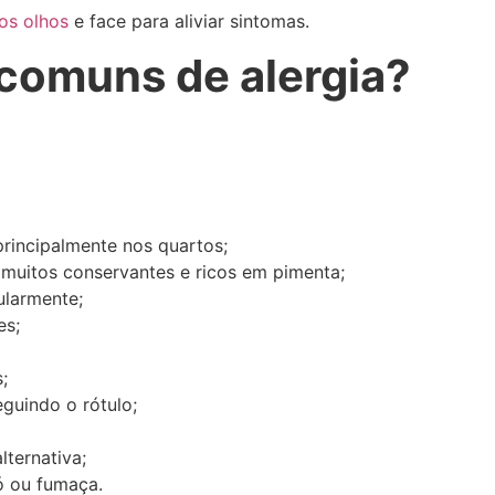
os olhos
e face para aliviar sintomas.
s comuns de alergia?
 principalmente nos quartos;
muitos conservantes e ricos em pimenta;
ularmente;
es;
;
guindo o rótulo;
ternativa;
ó ou fumaça.