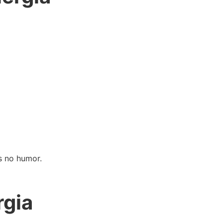
s no humor.
rgia