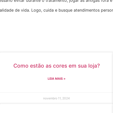
essário evitar durante o tratamento, jogar as antigas fora e
alidade de vida. Logo, cuida e busque atendimentos perso
Como estão as cores em sua loja?
LEIA MAIS »
novembro 11, 2024