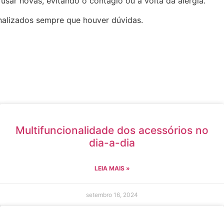
 usar novas, evitando o contágio ou a volta da alergia.
nalizados sempre que houver dúvidas.
Multifuncionalidade dos acessórios no
dia-a-dia
LEIA MAIS »
setembro 16, 2024