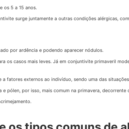
e os 5 a 15 anos.
ntivite surge juntamente a outras condições alérgicas, com
cado por ardência e podendo aparecer nódulos.
ra os casos mais leves. Já em conjuntivite primaveril mode
e a fatores externos ao indivíduo, sendo uma das situaçõe
 e pólen, por isso, mais comum na primavera, decorrente d
lacrimejamento.
e os tipos comuns de a